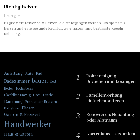
Richtig heizen
Energie
Es gibt viele Fehler beim Heizen, die oft begangen werden. Um sparsam zu
heizen und eine gesunde Raumluft zu erhalten, sind bestimmte Regeln
unbedingt
Anleitung
Bad
Auto
Rohrreinigung –
bauen
Badezimmer
Ursachen und Lösungen
Bett
Boden
Bodenbelag
Lamellenvorhang
Checkliste Umzug
Dach
Dusche
einfach montieren
Dämmung
Erneuerbare Energien
Fliesen
Fertighaus
Garten & Freizeit
​​Renovieren: Neuanfang
oder Albtraum
Handwerker
Gartenhaus – Gedanken
Haus & Garten