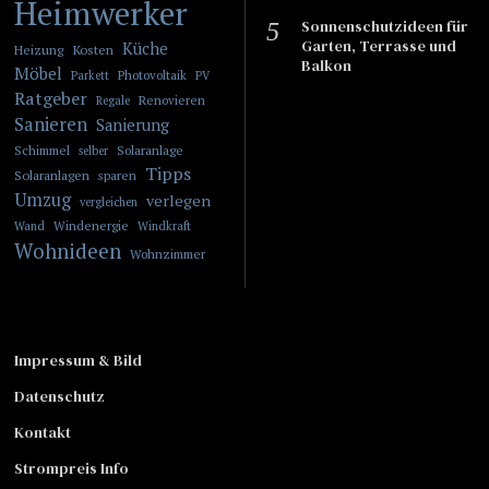
Heimwerker
Sonnenschutzideen für
Garten, Terrasse und
Küche
Kosten
Heizung
Balkon
Möbel
Photovoltaik
Parkett
PV
Ratgeber
Renovieren
Regale
Sanieren
Sanierung
Schimmel
Solaranlage
selber
Tipps
Solaranlagen
sparen
Umzug
verlegen
vergleichen
Windenergie
Wand
Windkraft
Wohnideen
Wohnzimmer
Impressum & Bild
Datenschutz
Kontakt
Strompreis Info