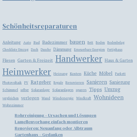
Schönheitsreparaturen
bauen
Badezimmer
Anleitung
Bad
Auto
Bett
Boden
Bodenbelag
Dämmung
Checkliste Umzug
Dach
Dusche
Erneuerbare Energien
Fertighaus
Handwerker
Garten & Freizeit
Haus & Garten
Fliesen
Heimwerker
Möbel
Küche
Kosten
Heizung
Parkett
Ratgeber
Sanieren
Sanierung
Photovoltaik
Renovieren
PV
Regale
Tipps
Umzug
Solaranlagen
Schimmel
Solaranlage
sparen
selber
Wohnideen
verlegen
Windenergie
vergleichen
Wand
Windkraft
Wohnzimmer
Rohrreinigung – Ursachen und Lösungen
Lamellenvorhang einfach montieren
​​Renovieren: Neuanfang oder Albtraum
Gartenhaus – Gedanken