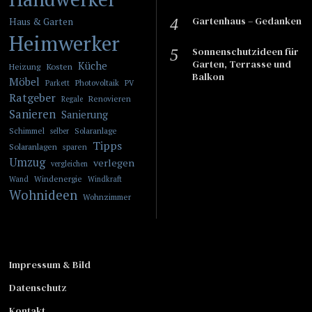
Gartenhaus – Gedanken
Haus & Garten
Heimwerker
Sonnenschutzideen für
Garten, Terrasse und
Küche
Kosten
Heizung
Balkon
Möbel
Photovoltaik
Parkett
PV
Ratgeber
Renovieren
Regale
Sanieren
Sanierung
Schimmel
Solaranlage
selber
Tipps
Solaranlagen
sparen
Umzug
verlegen
vergleichen
Windenergie
Wand
Windkraft
Wohnideen
Wohnzimmer
Impressum & Bild
Datenschutz
Kontakt