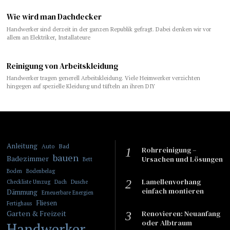
Wie wird man Dachdecker
Handwerker sind derzeit in der ganzen Republik gefragt. Dabei denken wir vor
allem an Elektriker, Installateure
Reinigung von Arbeitskleidung
Handwerker tragen generell Arbeitskleidung. Viele Heimwerker verzichten
hingegen auf spezielle Kleidung und tüfteln an ihren DIY
Anleitung
Bad
Auto
Rohrreinigung –
bauen
Badezimmer
Ursachen und Lösungen
Bett
Boden
Bodenbelag
Lamellenvorhang
Checkliste Umzug
Dach
Dusche
einfach montieren
Dämmung
Erneuerbare Energien
Fliesen
Fertighaus
Garten & Freizeit
​​Renovieren: Neuanfang
oder Albtraum
Handwerker