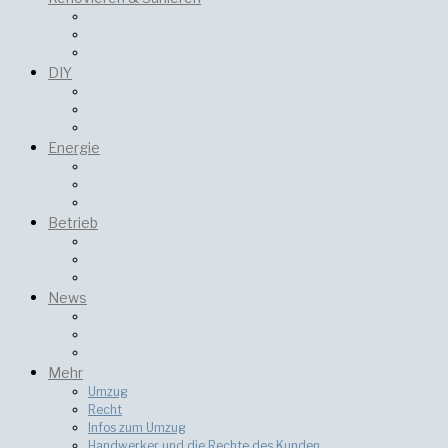
DIY
Energie
Betrieb
News
Mehr
Umzug
Recht
Infos zum Umzug
Handwerker und die Rechte des Kunden