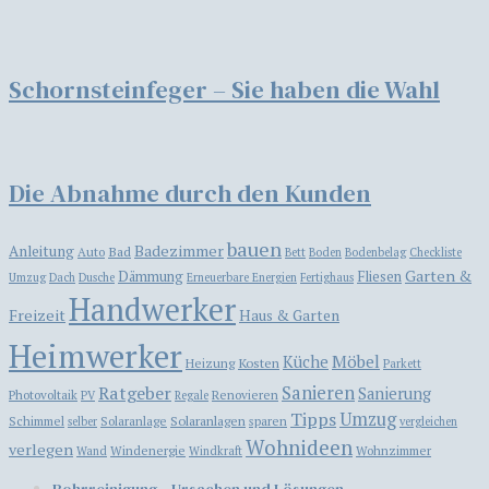
Schornsteinfeger – Sie haben die Wahl
Die Abnahme durch den Kunden
bauen
Badezimmer
Anleitung
Bad
Auto
Bett
Boden
Bodenbelag
Checkliste
Garten &
Dämmung
Fliesen
Umzug
Dach
Dusche
Erneuerbare Energien
Fertighaus
Handwerker
Freizeit
Haus & Garten
Heimwerker
Möbel
Küche
Kosten
Heizung
Parkett
Ratgeber
Sanieren
Sanierung
Photovoltaik
Renovieren
PV
Regale
Tipps
Umzug
Solaranlagen
Schimmel
Solaranlage
sparen
selber
vergleichen
Wohnideen
verlegen
Windenergie
Wohnzimmer
Wand
Windkraft
Rohrreinigung – Ursachen und Lösungen