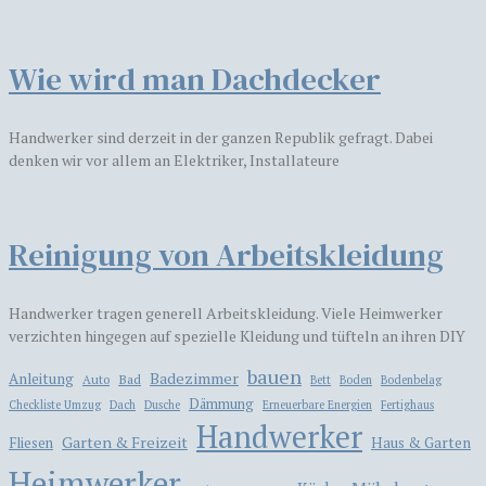
Wie wird man Dachdecker
Handwerker sind derzeit in der ganzen Republik gefragt. Dabei
denken wir vor allem an Elektriker, Installateure
Reinigung von Arbeitskleidung
Handwerker tragen generell Arbeitskleidung. Viele Heimwerker
verzichten hingegen auf spezielle Kleidung und tüfteln an ihren DIY
bauen
Badezimmer
Anleitung
Bad
Auto
Bett
Boden
Bodenbelag
Dämmung
Checkliste Umzug
Dach
Dusche
Erneuerbare Energien
Fertighaus
Handwerker
Garten & Freizeit
Haus & Garten
Fliesen
Heimwerker