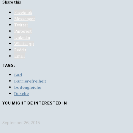
Share this
Facebook
Messenger
Twitter
Pinterest
Linkedin
Whatsapp
Reddit
Email
TAGS:
Bad
Barrierefreiheit
bodengleiche
Dusche
YOU MIGHT BE INTERESTED IN
September 26, 2015