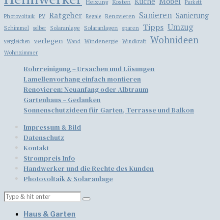
Möbel
Küche
Kosten
Heizung
Parkett
Ratgeber
Sanieren
Sanierung
Photovoltaik
Renovieren
PV
Regale
Tipps
Umzug
Solaranlagen
Schimmel
Solaranlage
sparen
selber
Wohnideen
verlegen
Windenergie
vergleichen
Wand
Windkraft
Wohnzimmer
Rohrreinigung – Ursachen und Lösungen
Lamellenvorhang einfach montieren
​​Renovieren: Neuanfang oder Albtraum
Gartenhaus – Gedanken
Sonnenschutzideen für Garten, Terrasse und Balkon
Impressum & Bild
Datenschutz
Kontakt
Strompreis Info
Handwerker und die Rechte des Kunden
Photovoltaik & Solaranlage
Haus & Garten