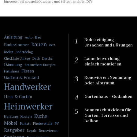
hingegen auf spezielle Kleidung und tüfteln an ihren DIY
Anleitung
Bad
Auto
Rohrreinigung –
bauen
Badezimmer
Ursachen und Lösungen
Bett
Boden
Bodenbelag
Lamellenvorhang
Checkliste Umzug
Dach
Dusche
einfach montieren
Dämmung
Erneuerbare Energien
Fliesen
Fertighaus
Garten & Freizeit
​​Renovieren: Neuanfang
oder Albtraum
Handwerker
Gartenhaus – Gedanken
Haus & Garten
Heimwerker
Sonnenschutzideen für
Garten, Terrasse und
Küche
Kosten
Heizung
Balkon
Möbel
Photovoltaik
Parkett
PV
Ratgeber
Renovieren
Regale