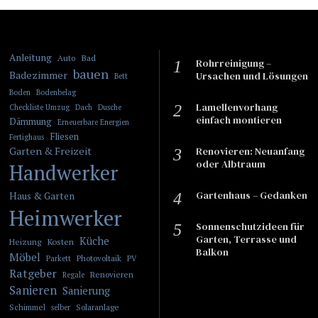
Anleitung
Bad
Auto
Rohrreinigung –
bauen
Badezimmer
Ursachen und Lösungen
Bett
Boden
Bodenbelag
Lamellenvorhang
Checkliste Umzug
Dach
Dusche
einfach montieren
Dämmung
Erneuerbare Energien
Fliesen
Fertighaus
Garten & Freizeit
​​Renovieren: Neuanfang
oder Albtraum
Handwerker
Gartenhaus – Gedanken
Haus & Garten
Heimwerker
Sonnenschutzideen für
Garten, Terrasse und
Küche
Kosten
Heizung
Balkon
Möbel
Photovoltaik
Parkett
PV
Ratgeber
Renovieren
Regale
Sanieren
Sanierung
Schimmel
Solaranlage
selber