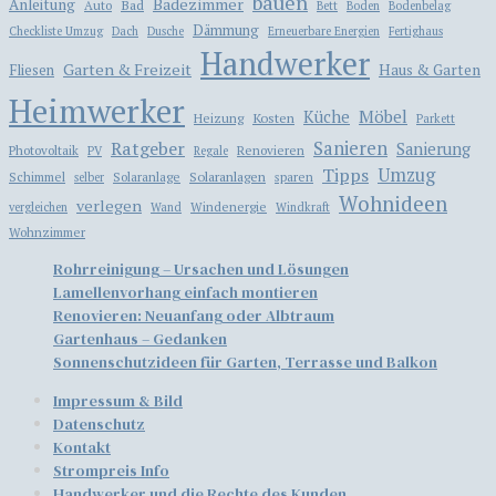
bauen
Badezimmer
Anleitung
Bad
Auto
Bett
Boden
Bodenbelag
Dämmung
Checkliste Umzug
Dach
Dusche
Erneuerbare Energien
Fertighaus
Handwerker
Garten & Freizeit
Haus & Garten
Fliesen
Heimwerker
Möbel
Küche
Kosten
Heizung
Parkett
Ratgeber
Sanieren
Sanierung
Photovoltaik
Renovieren
PV
Regale
Tipps
Umzug
Solaranlagen
Schimmel
Solaranlage
sparen
selber
Wohnideen
verlegen
Windenergie
vergleichen
Wand
Windkraft
Wohnzimmer
Rohrreinigung – Ursachen und Lösungen
Lamellenvorhang einfach montieren
​​Renovieren: Neuanfang oder Albtraum
Gartenhaus – Gedanken
Sonnenschutzideen für Garten, Terrasse und Balkon
Impressum & Bild
Datenschutz
Kontakt
Strompreis Info
Handwerker und die Rechte des Kunden