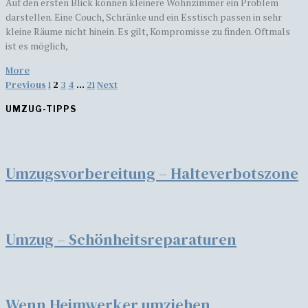
Auf den ersten Blick können kleinere Wohnzimmer ein Problem
darstellen. Eine Couch, Schränke und ein Esstisch passen in sehr
kleine Räume nicht hinein. Es gilt, Kompromisse zu finden. Oftmals
ist es möglich,
More
Previous
1
2
3
4
…
21
Next
UMZUG-TIPPS
Umzugsvorbereitung – Halteverbotszone
Umzug – Schönheitsreparaturen
Wenn Heimwerker umziehen