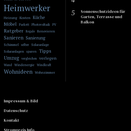
Heimwerker
Sonnenschutzideen für
Garten, Terrasse und
Küche
Kosten
Heizung
Balkon
Möbel
Photovoltaik
Parkett
PV
Ratgeber
Renovieren
Regale
Sanieren
Sanierung
Schimmel
Solaranlage
selber
Tipps
Solaranlagen
sparen
Umzug
verlegen
vergleichen
Windenergie
Wand
Windkraft
Wohnideen
Wohnzimmer
Impressum & Bild
Datenschutz
Kontakt
Strompreis Info