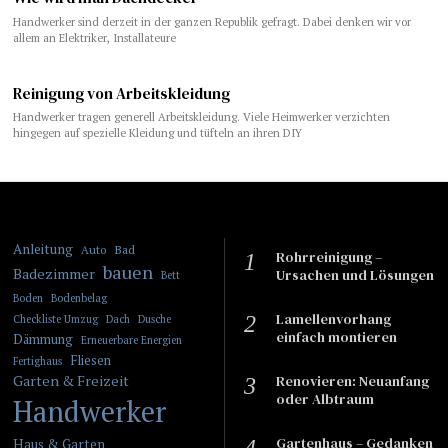
Handwerker sind derzeit in der ganzen Republik gefragt. Dabei denken wir vor
allem an Elektriker, Installateure
Reinigung von Arbeitskleidung
Handwerker tragen generell Arbeitskleidung. Viele Heimwerker verzichten
hingegen auf spezielle Kleidung und tüfteln an ihren DIY
Anleitung
Bad
Auto
Rohrreinigung –
bauen
Badezimmer
Ursachen und Lösungen
Bett
Boden
Bodenbelag
Lamellenvorhang
Checkliste Umzug
Dach
Dusche
einfach montieren
Dämmung
Erneuerbare Energien
Fliesen
Fertighaus
Garten & Freizeit
​​Renovieren: Neuanfang
oder Albtraum
Handwerker
Gartenhaus – Gedanken
Haus & Garten