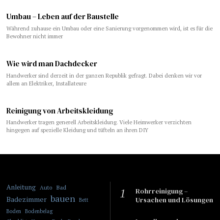
Umbau – Leben auf der Baustelle
Während zuhause ein Umbau oder eine Sanierung vorgenommen wird, ist es für die
Bewohner nicht immer
Wie wird man Dachdecker
Handwerker sind derzeit in der ganzen Republik gefragt. Dabei denken wir vor
allem an Elektriker, Installateure
Reinigung von Arbeitskleidung
Handwerker tragen generell Arbeitskleidung. Viele Heimwerker verzichten
hingegen auf spezielle Kleidung und tüfteln an ihren DIY
Anleitung
Bad
Auto
Rohrreinigung –
bauen
Badezimmer
Ursachen und Lösungen
Bett
Boden
Bodenbelag