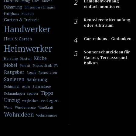
Lamellenvorhang
Checkliste Umzug
Dach
Dusche
einfach montieren
Dämmung
Erneuerbare Energien
Fliesen
Fertighaus
Garten & Freizeit
​​Renovieren: Neuanfang
oder Albtraum
Handwerker
Gartenhaus – Gedanken
Haus & Garten
Heimwerker
Sonnenschutzideen für
Garten, Terrasse und
Küche
Kosten
Heizung
Balkon
Möbel
Photovoltaik
Parkett
PV
Ratgeber
Renovieren
Regale
Sanieren
Sanierung
Schimmel
Solaranlage
selber
Tipps
Solaranlagen
sparen
Umzug
verlegen
vergleichen
Windenergie
Wand
Windkraft
Wohnideen
Wohnzimmer