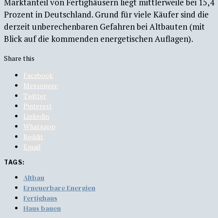
Marktanteil von Fertighäusern liegt mittlerweile bei 15,4
Prozent in Deutschland. Grund für viele Käufer sind die
derzeit unberechenbaren Gefahren bei Altbauten (mit
Blick auf die kommenden energetischen Auflagen).
Share this
Facebook
Messenger
Twitter
Pinterest
Linkedin
Whatsapp
Reddit
Email
TAGS:
Altbau
Erneuerbare Energien
Fertighaus
Haus bauen