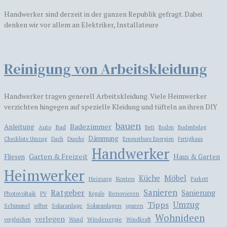
Handwerker sind derzeit in der ganzen Republik gefragt. Dabei
denken wir vor allem an Elektriker, Installateure
Reinigung von Arbeitskleidung
Handwerker tragen generell Arbeitskleidung. Viele Heimwerker
verzichten hingegen auf spezielle Kleidung und tüfteln an ihren DIY
bauen
Badezimmer
Anleitung
Bad
Auto
Bett
Boden
Bodenbelag
Dämmung
Checkliste Umzug
Dach
Dusche
Erneuerbare Energien
Fertighaus
Handwerker
Garten & Freizeit
Haus & Garten
Fliesen
Heimwerker
Möbel
Küche
Kosten
Heizung
Parkett
Ratgeber
Sanieren
Sanierung
Photovoltaik
Renovieren
PV
Regale
Tipps
Umzug
Solaranlagen
Schimmel
Solaranlage
sparen
selber
Wohnideen
verlegen
Windenergie
vergleichen
Wand
Windkraft