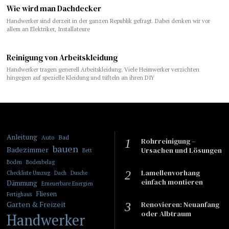
Wie wird man Dachdecker
Handwerker sind derzeit in der ganzen Republik gefragt. Dabei denken wir vor
allem an Elektriker, Installateure
Reinigung von Arbeitskleidung
Handwerker tragen generell Arbeitskleidung. Viele Heimwerker verzichten
hingegen auf spezielle Kleidung und tüfteln an ihren DIY
Anleitung
Bad
Auto
Rohrreinigung –
bauen
Badezimmer
Ursachen und Lösungen
Bett
Boden
Bodenbelag
Lamellenvorhang
Checkliste Umzug
Dach
Dusche
einfach montieren
Dämmung
Erneuerbare Energien
Fliesen
Fertighaus
Garten & Freizeit
​​Renovieren: Neuanfang
oder Albtraum
Handwerker