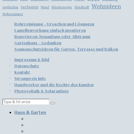
Wohnideen
verlegen
Windenergie
vergleichen
Wand
Windkraft
Wohnzimmer
Rohrreinigung – Ursachen und Lösungen
Lamellenvorhang einfach montieren
​​Renovieren: Neuanfang oder Albtraum
Gartenhaus – Gedanken
Sonnenschutzideen für Garten, Terrasse und Balkon
Impressum & Bild
Datenschutz
Kontakt
Strompreis Info
Handwerker und die Rechte des Kunden
Photovoltaik & Solaranlage
Haus & Garten