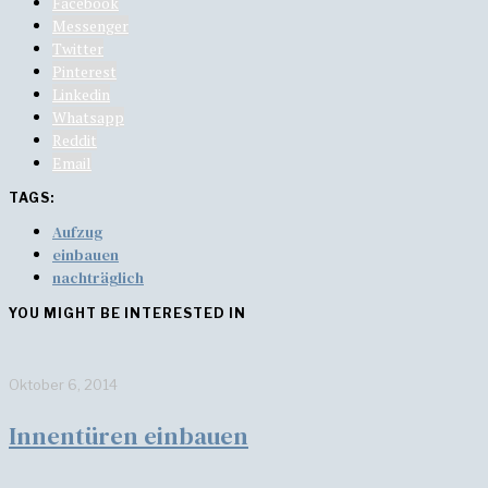
Facebook
Messenger
Twitter
Pinterest
Linkedin
Whatsapp
Reddit
Email
TAGS:
Aufzug
einbauen
nachträglich
YOU MIGHT BE INTERESTED IN
Oktober 6, 2014
Innentüren einbauen