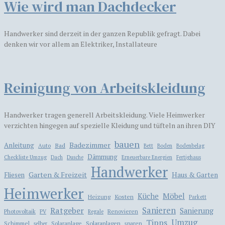
Wie wird man Dachdecker
Handwerker sind derzeit in der ganzen Republik gefragt. Dabei
denken wir vor allem an Elektriker, Installateure
Reinigung von Arbeitskleidung
Handwerker tragen generell Arbeitskleidung. Viele Heimwerker
verzichten hingegen auf spezielle Kleidung und tüfteln an ihren DIY
bauen
Badezimmer
Anleitung
Bad
Auto
Bett
Boden
Bodenbelag
Dämmung
Checkliste Umzug
Dach
Dusche
Erneuerbare Energien
Fertighaus
Handwerker
Garten & Freizeit
Haus & Garten
Fliesen
Heimwerker
Möbel
Küche
Kosten
Heizung
Parkett
Ratgeber
Sanieren
Sanierung
Photovoltaik
Renovieren
PV
Regale
Tipps
Umzug
Solaranlagen
Schimmel
Solaranlage
sparen
selber