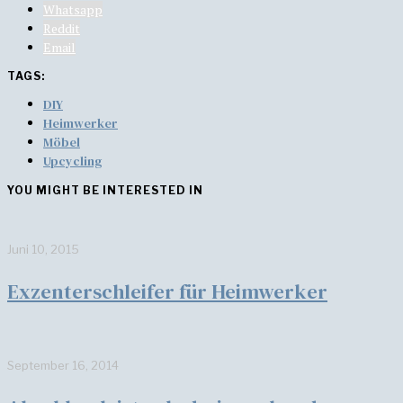
Whatsapp
Reddit
Email
TAGS:
DIY
Heimwerker
Möbel
Upcycling
YOU MIGHT BE INTERESTED IN
Juni 10, 2015
Exzenterschleifer für Heimwerker
September 16, 2014