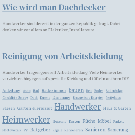
Wie wird man Dachdecker
Handwerker sind derzeit in der ganzen Republik gefragt. Dabei
denken wir vor allem an Elektriker, Installateure
Reinigung von Arbeitskleidung
Handwerker tragen generell Arbeitskleidung. Viele Heimwerker
verzichten hingegen auf spezielle Kleidung und tüfteln an ihren DIY
bauen
Badezimmer
Anleitung
Bad
Auto
Bett
Boden
Bodenbelag
Dämmung
Checkliste Umzug
Dach
Dusche
Erneuerbare Energien
Fertighaus
Handwerker
Garten & Freizeit
Haus & Garten
Fliesen
Heimwerker
Möbel
Küche
Kosten
Heizung
Parkett
Ratgeber
Sanieren
Sanierung
Photovoltaik
Renovieren
PV
Regale